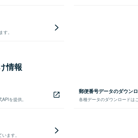
きます。
け情報
郵便番号データのダウンロ
APIを提供。
各種データのダウンロードはこち
ています。