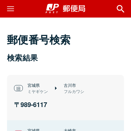
郵便番号検索
検索結果
宮城県
古川市
ミヤギケン
フルカワシ
989-6117
宮城県
大崎市