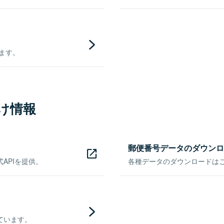
きます。
け情報
郵便番号データのダウンロ
APIを提供。
各種データのダウンロードはこち
ています。