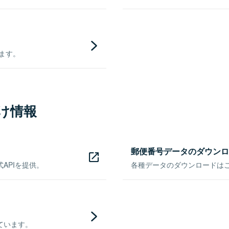
きます。
け情報
郵便番号データのダウンロ
APIを提供。
各種データのダウンロードはこち
ています。