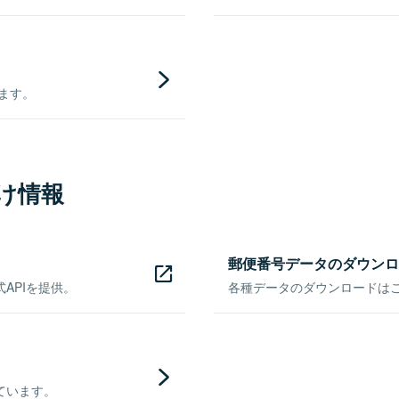
きます。
け情報
郵便番号データのダウンロ
APIを提供。
各種データのダウンロードはこち
ています。