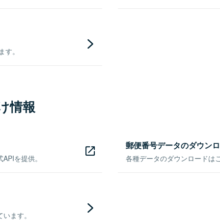
きます。
け情報
郵便番号データのダウンロ
APIを提供。
各種データのダウンロードはこち
ています。