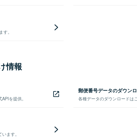
きます。
け情報
郵便番号データのダウンロ
APIを提供。
各種データのダウンロードはこち
ています。