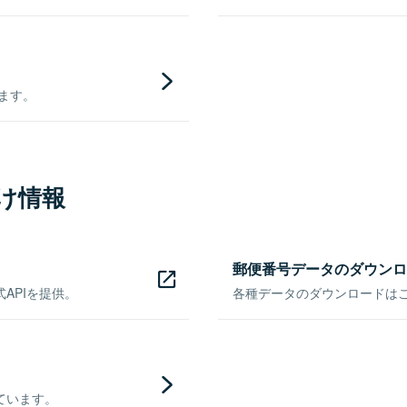
きます。
け情報
郵便番号データのダウンロ
APIを提供。
各種データのダウンロードはこち
ています。