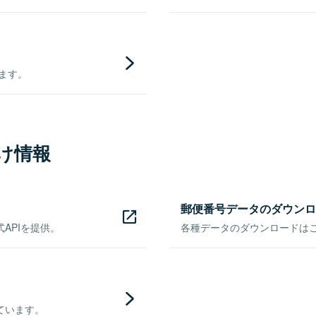
きます。
け情報
郵便番号データのダウンロ
APIを提供。
各種データのダウンロードはこち
ています。