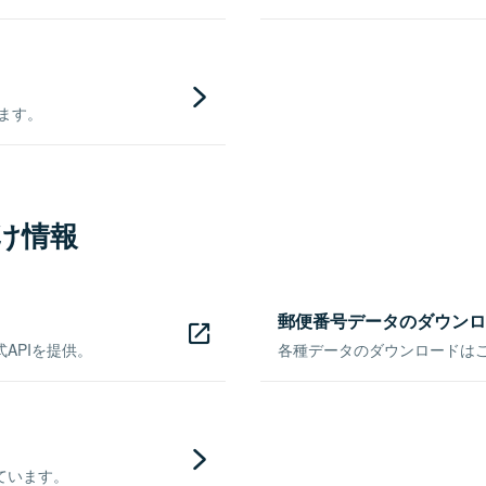
きます。
け情報
郵便番号データのダウンロ
APIを提供。
各種データのダウンロードはこち
ています。