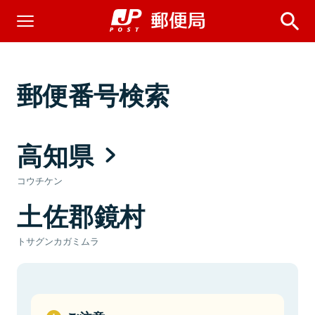
郵便番号検索
高知県
コウチケン
土佐郡鏡村
トサグンカガミムラ