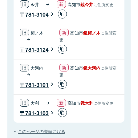
今井
高知市
鏡今井
に住所変更
781-3104
梅ノ木
高知市
鏡梅ノ木
に住所変
更
781-3124
大河内
高知市
鏡大河内
に住所変
更
781-3101
大利
高知市
鏡大利
に住所変更
781-3103
このページの先頭に戻る