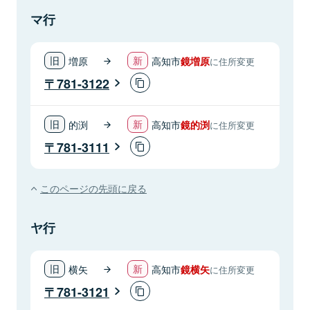
マ行
増原
高知市
鏡増原
に住所変更
781-3122
的渕
高知市
鏡的渕
に住所変更
781-3111
このページの先頭に戻る
ヤ行
横矢
高知市
鏡横矢
に住所変更
781-3121