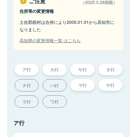
ご注意
（2025.3.28掲載）
住所等の変更情報
土佐郡鏡村は合併により2005.01.01から高知市に
なりました
高知県の変更情報一覧 はこちら
ア行
カ行
サ行
タ行
マ行
ヤ行
ナ行
ハ行
ラ行
ワ行
ア行