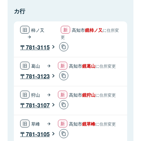
カ行
柿ノ又
高知市
鏡柿ノ又
に住所変
更
781-3115
葛山
高知市
鏡葛山
に住所変更
781-3123
狩山
高知市
鏡狩山
に住所変更
781-3107
草峰
高知市
鏡草峰
に住所変更
781-3105