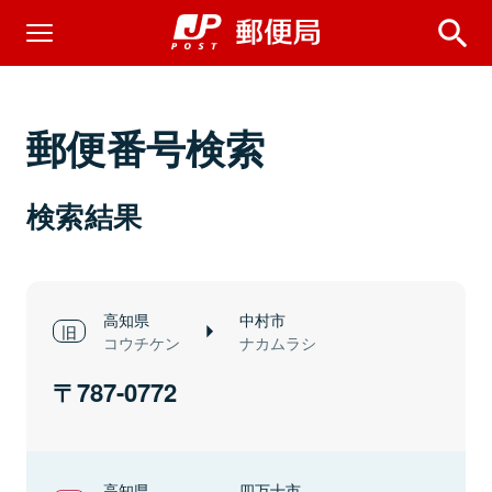
郵便番号検索
検索結果
高知県
中村市
コウチケン
ナカムラシ
787-0772
高知県
四万十市