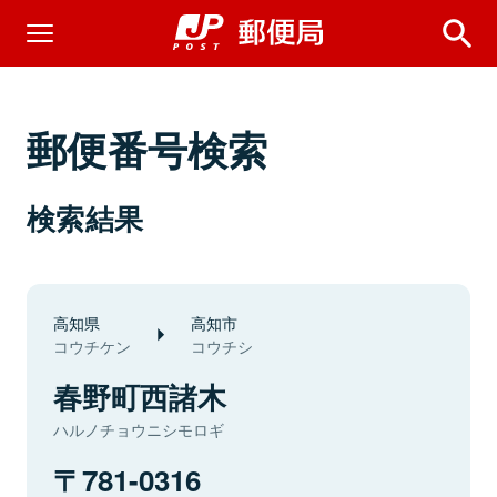
郵便番号検索
検索結果
高知県
高知市
コウチケン
コウチシ
春野町西諸木
ハルノチョウニシモロギ
781-0316