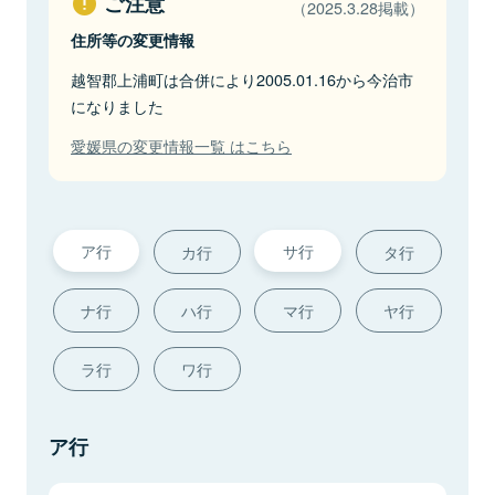
ご注意
（2025.3.28掲載）
住所等の変更情報
越智郡上浦町は合併により2005.01.16から今治市
になりました
愛媛県の変更情報一覧 はこちら
ア行
サ行
カ行
タ行
ナ行
ハ行
マ行
ヤ行
ラ行
ワ行
ア行