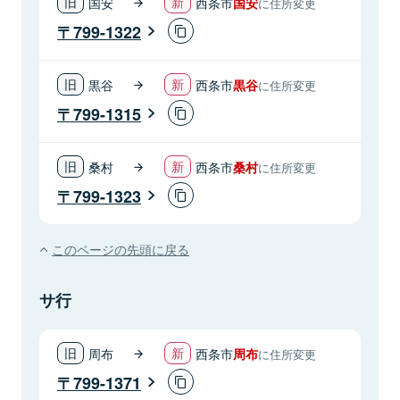
国安
西条市
国安
に住所変更
799-1322
黒谷
西条市
黒谷
に住所変更
799-1315
桑村
西条市
桑村
に住所変更
799-1323
このページの先頭に戻る
サ行
周布
西条市
周布
に住所変更
799-1371