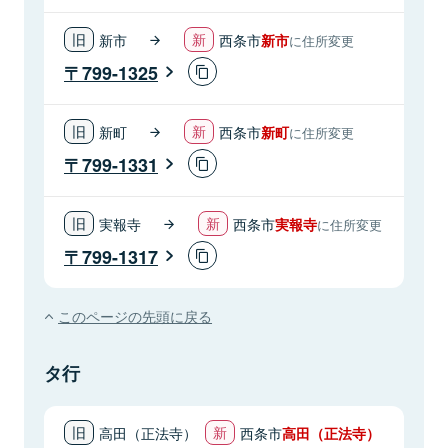
新市
西条市
新市
に住所変更
799-1325
新町
西条市
新町
に住所変更
799-1331
実報寺
西条市
実報寺
に住所変更
799-1317
このページの先頭に戻る
タ行
高田（正法寺）
西条市
高田（正法寺）