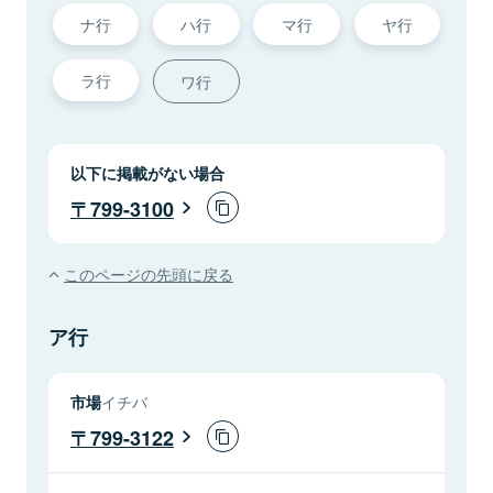
ナ行
ハ行
マ行
ヤ行
ラ行
ワ行
以下に掲載がない場合
799-3100
このページの先頭に戻る
ア行
市場
イチバ
799-3122