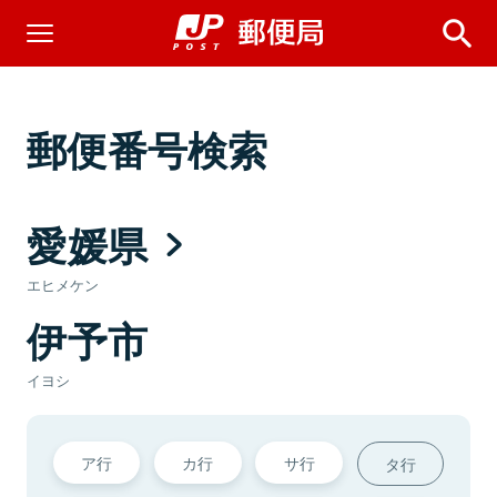
郵便番号検索
愛媛県
エヒメケン
伊予市
イヨシ
ア行
カ行
サ行
タ行