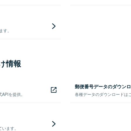
きます。
け情報
郵便番号データのダウンロ
APIを提供。
各種データのダウンロードはこち
ています。