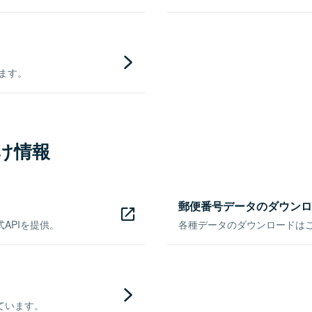
きます。
け情報
郵便番号データのダウンロ
APIを提供。
各種データのダウンロードはこち
ています。