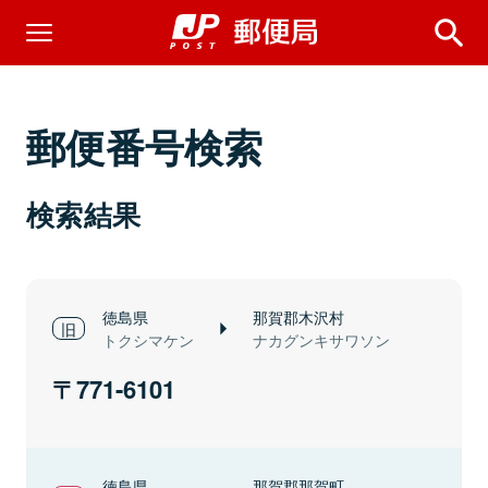
郵便番号検索
検索結果
徳島県
那賀郡木沢村
トクシマケン
ナカグンキサワソン
771-6101
徳島県
那賀郡那賀町