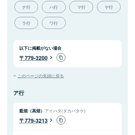
ナ行
ハ行
マ行
ヤ行
ラ行
ワ行
以下に掲載がない場合
779-3200
このページの先頭に戻る
ア行
藍畑（高畑）
アイハタ(タカバタケ)
779-3213