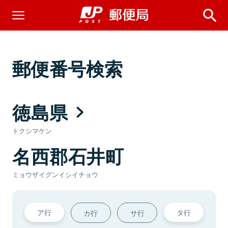
郵便番号検索
徳島県
トクシマケン
名西郡石井町
ミョウザイグンイシイチョウ
ア行
タ行
カ行
サ行