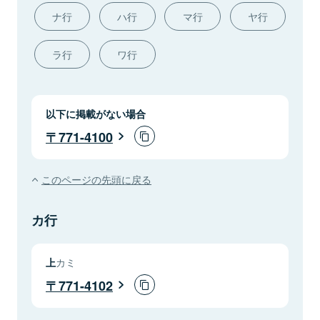
ナ行
ハ行
マ行
ヤ行
ラ行
ワ行
以下に掲載がない場合
771-4100
このページの先頭に戻る
カ行
上
カミ
771-4102