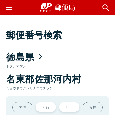
郵便番号検索
徳島県
トクシマケン
名東郡佐那河内村
ミョウドウグンサナゴウチソン
カ行
サ行
ア行
タ行