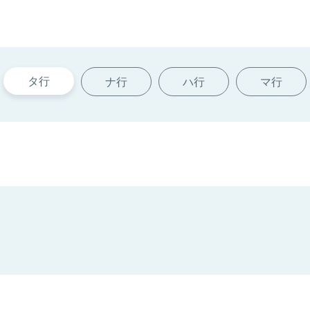
タ行
ナ行
ハ行
マ行