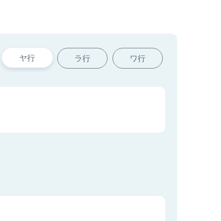
ヤ行
ラ行
ワ行