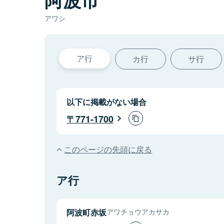
アワシ
ア行
カ行
サ行
以下に掲載がない場合
771-1700
このページの先頭に戻る
ア行
阿波町赤坂
アワチョウアカサカ