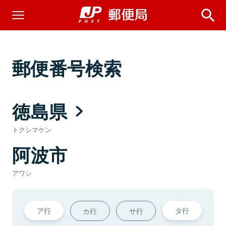
郵便番号検索
徳島県
トクシマケン
阿波市
アワシ
ア行
タ行
カ行
サ行