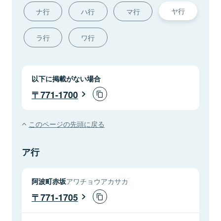
ヤ行
ナ行
ハ行
マ行
ラ行
ワ行
以下に掲載がない場合
771-1700
このページの先頭に戻る
ア行
阿波町赤坂
アワチョウアカサカ
771-1705