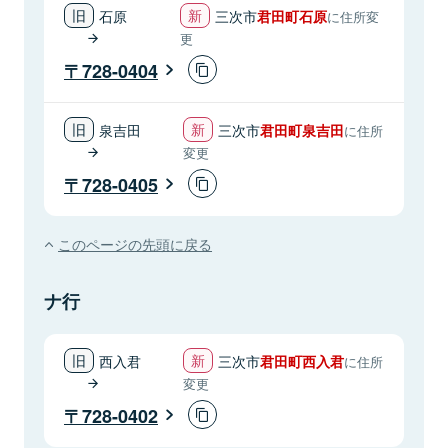
石原
三次市
君田町石原
に住所変
更
728-0404
泉吉田
三次市
君田町泉吉田
に住所
変更
728-0405
このページの先頭に戻る
ナ行
西入君
三次市
君田町西入君
に住所
変更
728-0402