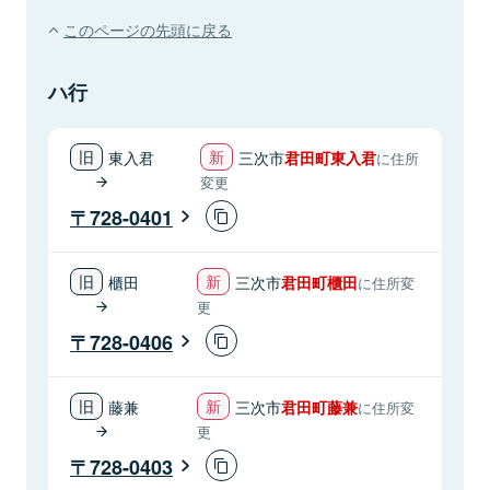
このページの先頭に戻る
ハ行
東入君
三次市
君田町東入君
に住所
変更
728-0401
櫃田
三次市
君田町櫃田
に住所変
更
728-0406
藤兼
三次市
君田町藤兼
に住所変
更
728-0403