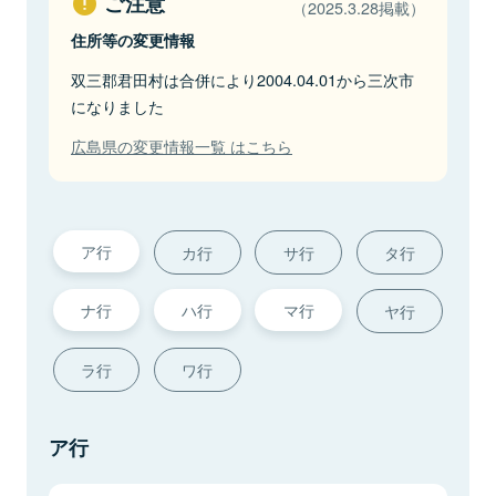
ご注意
（2025.3.28掲載）
住所等の変更情報
双三郡君田村は合併により2004.04.01から三次市
になりました
広島県の変更情報一覧 はこちら
ア行
カ行
サ行
タ行
ナ行
ハ行
マ行
ヤ行
ラ行
ワ行
ア行