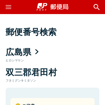
郵便番号検索
広島県
ヒロシマケン
双三郡君田村
フタミグンキミタソン