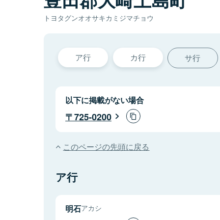
トヨタグンオオサキカミジマチョウ
ア行
カ行
サ行
以下に掲載がない場合
725-0200
このページの先頭に戻る
ア行
明石
アカシ