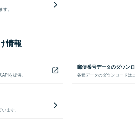
きます。
け情報
郵便番号データのダウンロ
APIを提供。
各種データのダウンロードはこち
ています。