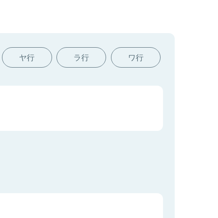
ヤ行
ラ行
ワ行