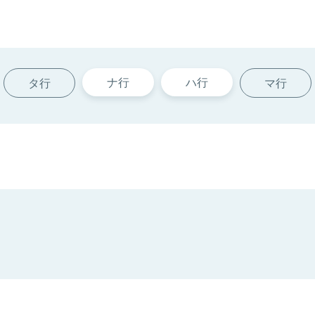
ナ行
ハ行
タ行
マ行