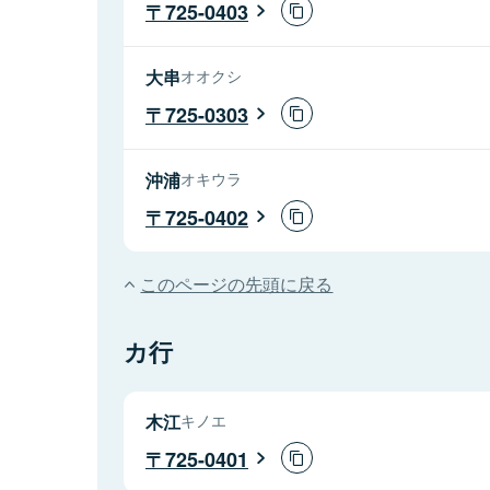
725-0403
大串
オオクシ
725-0303
沖浦
オキウラ
725-0402
このページの先頭に戻る
カ行
木江
キノエ
725-0401