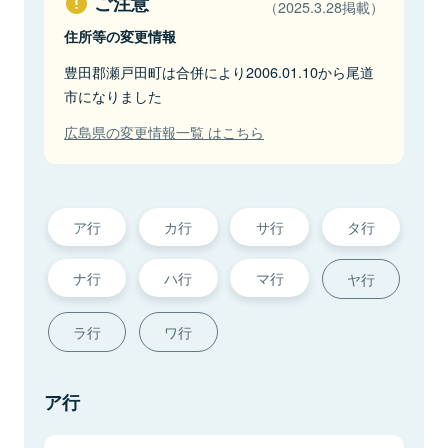
ご注意
（2025.3.28掲載）
住所等の変更情報
豊田郡瀬戸田町は合併により2006.01.10から尾道
市になりました
広島県の変更情報一覧 はこちら
ア行
カ行
サ行
タ行
ナ行
ハ行
マ行
ヤ行
ラ行
ワ行
ア行