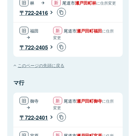
林
尾道市
瀬戸田町林
に住所変更
722-2416
福田
尾道市
瀬戸田町福田
に住所
変更
722-2405
このページの先頭に戻る
マ行
御寺
尾道市
瀬戸田町御寺
に住所
変更
722-2401
宮原
尾道市
瀬戸田町宮原
に住所