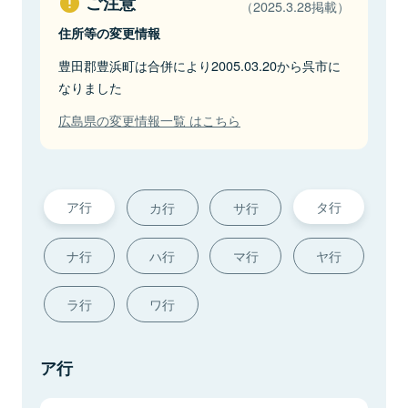
ご注意
（2025.3.28掲載）
住所等の変更情報
豊田郡豊浜町は合併により2005.03.20から呉市に
なりました
広島県の変更情報一覧 はこちら
ア行
タ行
カ行
サ行
ナ行
ハ行
マ行
ヤ行
ラ行
ワ行
ア行