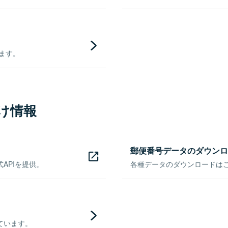
きます。
け情報
郵便番号データのダウンロ
APIを提供。
各種データのダウンロードはこち
ています。