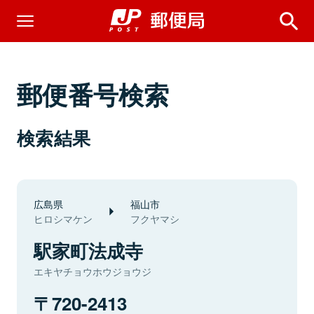
郵便番号検索
検索結果
広島県
福山市
ヒロシマケン
フクヤマシ
駅家町法成寺
エキヤチョウホウジョウジ
720-2413