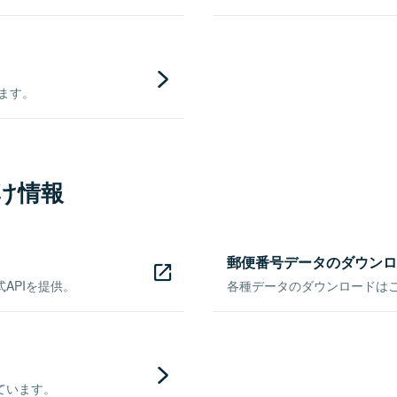
きます。
け情報
郵便番号データのダウンロ
APIを提供。
各種データのダウンロードはこち
ています。