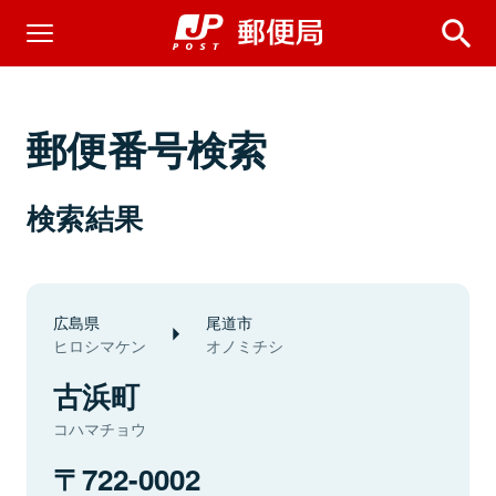
郵便番号検索
検索結果
広島県
尾道市
ヒロシマケン
オノミチシ
古浜町
コハマチョウ
722-0002