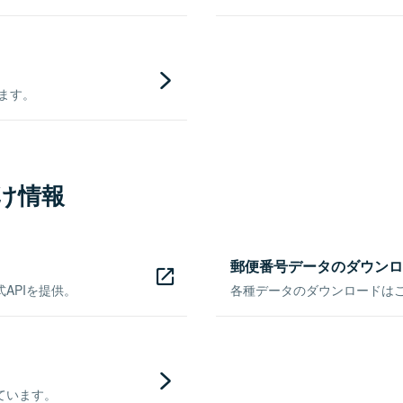
きます。
け情報
郵便番号データのダウンロ
APIを提供。
各種データのダウンロードはこち
ています。