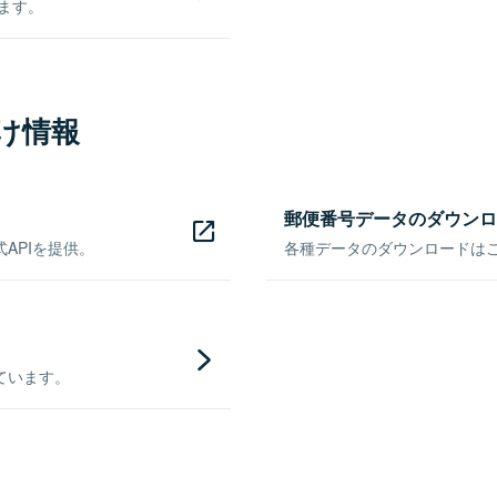
きます。
け情報
郵便番号データのダウンロ
APIを提供。
各種データのダウンロードはこち
ています。