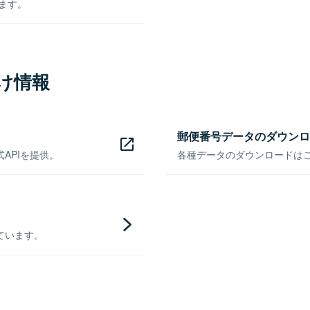
きます。
け情報
郵便番号データのダウンロ
APIを提供。
各種データのダウンロードはこち
ています。