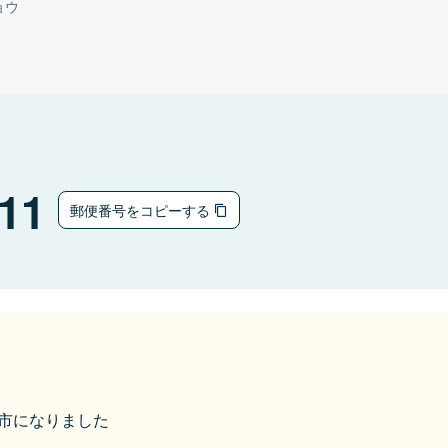
ョウ
11
郵便番号をコピーする
美作市になりました