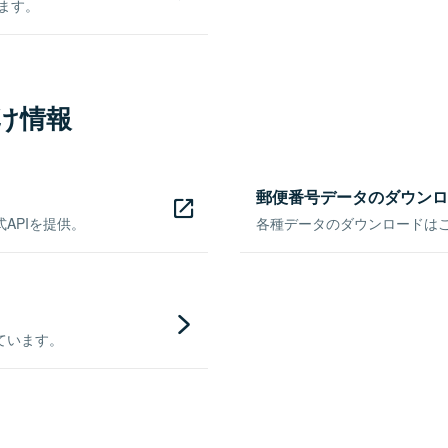
きます。
け情報
郵便番号データのダウンロ
APIを提供。
各種データのダウンロードはこち
ています。