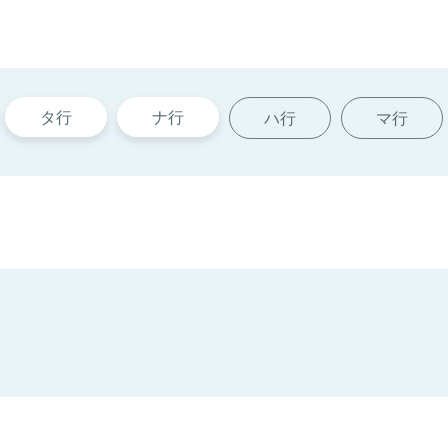
タ行
ナ行
ハ行
マ行