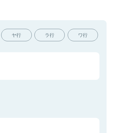
ヤ行
ラ行
ワ行