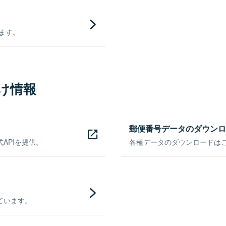
きます。
け情報
郵便番号データのダウンロ
APIを提供。
各種データのダウンロードはこち
ています。