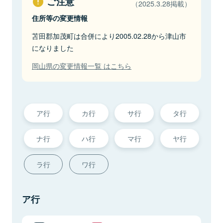
ご注意
（2025.3.28掲載）
住所等の変更情報
苫田郡加茂町は合併により2005.02.28から津山市
になりました
岡山県の変更情報一覧 はこちら
ア行
カ行
サ行
タ行
ナ行
ハ行
マ行
ヤ行
ラ行
ワ行
ア行