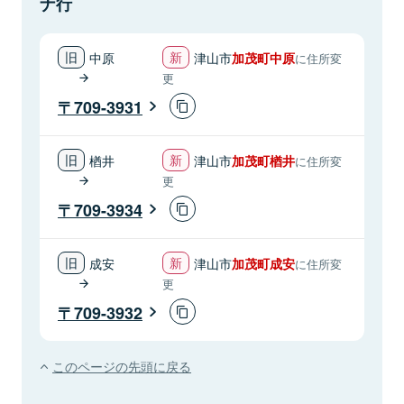
ナ行
中原
津山市
加茂町中原
に住所変
更
709-3931
楢井
津山市
加茂町楢井
に住所変
更
709-3934
成安
津山市
加茂町成安
に住所変
更
709-3932
このページの先頭に戻る