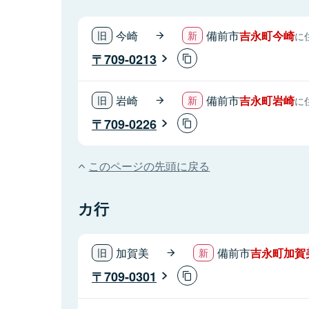
今崎
備前市
吉永町今崎
に
709-0213
岩崎
備前市
吉永町岩崎
に
709-0226
このページの先頭に戻る
カ行
加賀美
備前市
吉永町加賀
709-0301