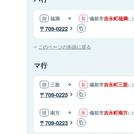
福満
備前市
吉永町福満
に
709-0222
このページの先頭に戻る
マ行
三股
備前市
吉永町三股
に
709-0225
南方
備前市
吉永町南方
に
709-0223