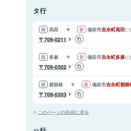
タ行
高田
備前市
吉永町高田
に
709-0211
多麻
備前市
吉永町多麻
に
709-0302
都留岐
備前市
吉永町都留
709-0303
このページの先頭に戻る
ハ行