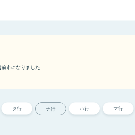
ら備前市になりました
タ行
ハ行
マ行
ナ行