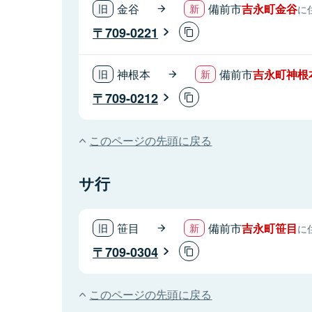
金谷
備前市
吉永町金谷
に
709-0221
神根本
備前市
吉永町神根
709-0212
このページの先頭に戻る
サ行
笹目
備前市
吉永町笹目
に
709-0304
このページの先頭に戻る