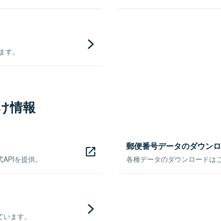
きます。
け情報
郵便番号データのダウンロ
APIを提供。
各種データのダウンロードはこち
ています。