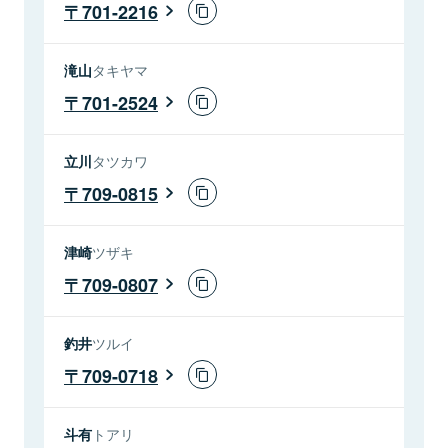
701-2216
滝山
タキヤマ
701-2524
立川
タツカワ
709-0815
津崎
ツザキ
709-0807
釣井
ツルイ
709-0718
斗有
トアリ