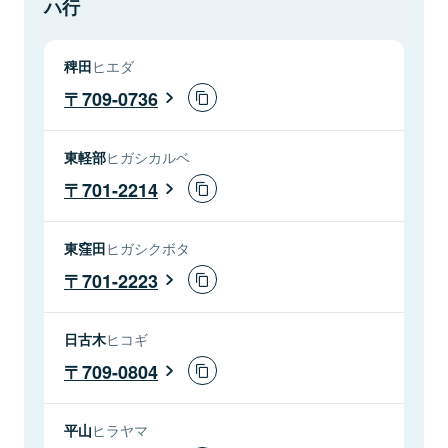
ハ行
稗田
ヒエダ
709-0736
東軽部
ヒガシカルベ
701-2214
東窪田
ヒガシクボタ
701-2223
日古木
ヒコギ
709-0804
平山
ヒラヤマ