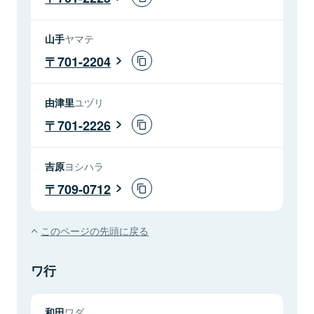
山手
ヤマテ
701-2204
由津里
ユヅリ
701-2226
吉原
ヨシハラ
709-0712
このページの先頭に戻る
ワ行
和田
ワダ