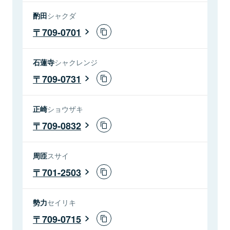
酌田
シャクダ
709-0701
石蓮寺
シャクレンジ
709-0731
正崎
ショウザキ
709-0832
周匝
スサイ
701-2503
勢力
セイリキ
709-0715