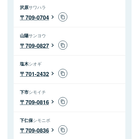
沢原
サワハラ
709-0704
山陽
サンヨウ
709-0827
塩木
シオギ
701-2432
下市
シモイチ
709-0816
下仁保
シモニボ
709-0836