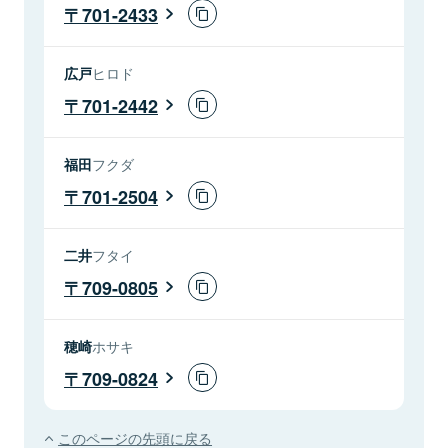
701-2433
広戸
ヒロド
701-2442
福田
フクダ
701-2504
二井
フタイ
709-0805
穂崎
ホサキ
709-0824
このページの先頭に戻る