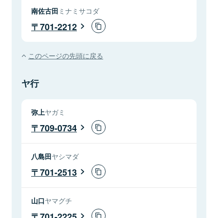
南佐古田
ミナミサコダ
701-2212
このページの先頭に戻る
ヤ行
弥上
ヤガミ
709-0734
八島田
ヤシマダ
701-2513
山口
ヤマグチ
701-2225