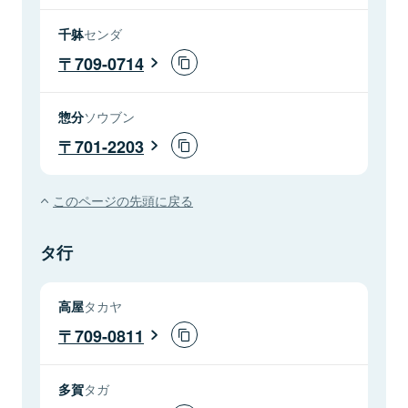
千躰
センダ
709-0714
惣分
ソウブン
701-2203
このページの先頭に戻る
タ行
高屋
タカヤ
709-0811
多賀
タガ