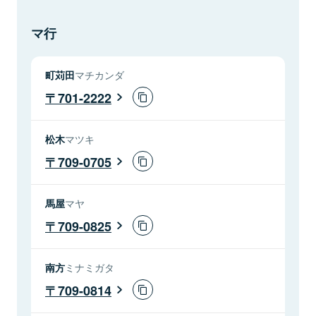
マ行
町苅田
マチカンダ
701-2222
松木
マツキ
709-0705
馬屋
マヤ
709-0825
南方
ミナミガタ
709-0814