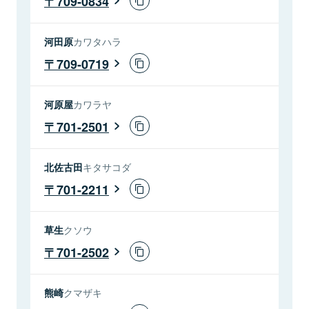
709-0834
河田原
カワタハラ
709-0719
河原屋
カワラヤ
701-2501
北佐古田
キタサコダ
701-2211
草生
クソウ
701-2502
熊崎
クマザキ