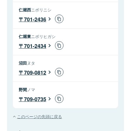
仁堀西
ニボリニシ
701-2436
仁堀東
ニボリヒガシ
701-2434
沼田
ヌタ
709-0812
野間
ノマ
709-0735
このページの先頭に戻る