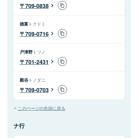
709-0838
徳富
トクドミ
709-0716
戸津野
トツノ
701-2431
殿谷
トノダニ
709-0703
このページの先頭に戻る
ナ行