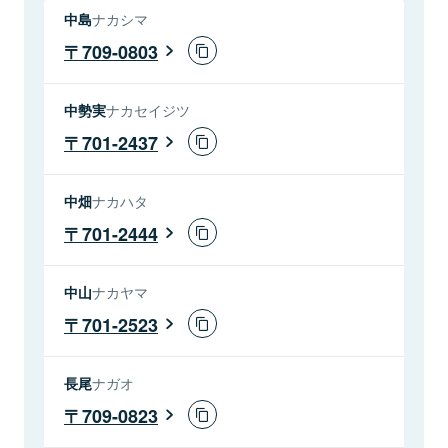
中島
ナカシマ
709-0803
中勢実
ナカセイジツ
701-2437
中畑
ナカハタ
701-2444
中山
ナカヤマ
701-2523
長尾
ナガオ
709-0823