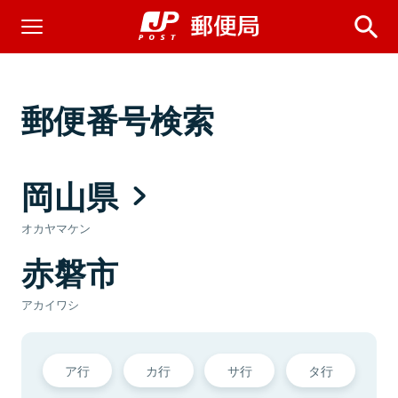
郵便番号検索
岡山県
オカヤマケン
赤磐市
アカイワシ
ア行
カ行
サ行
タ行