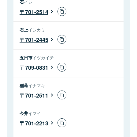
石
イシ
701-2514
石上
イシカミ
701-2445
五日市
イツカイチ
709-0831
稲蒔
イナマキ
701-2511
今井
イマイ
701-2213