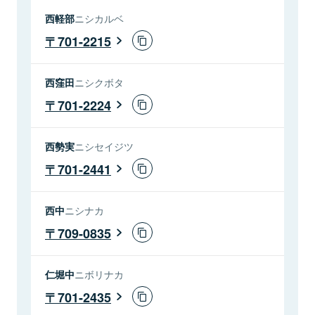
西軽部
ニシカルベ
701-2215
西窪田
ニシクボタ
701-2224
西勢実
ニシセイジツ
701-2441
西中
ニシナカ
709-0835
仁堀中
ニボリナカ
701-2435