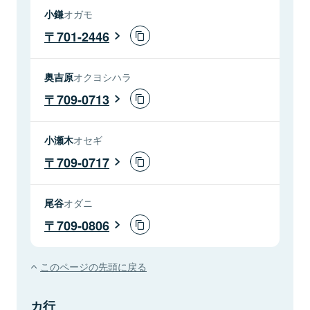
小鎌
オガモ
701-2446
奥吉原
オクヨシハラ
709-0713
小瀬木
オセギ
709-0717
尾谷
オダニ
709-0806
このページの先頭に戻る
カ行