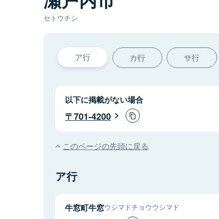
セトウチシ
ア行
カ行
サ行
以下に掲載がない場合
701-4200
このページの先頭に戻る
ア行
牛窓町牛窓
ウシマドチョウウシマド