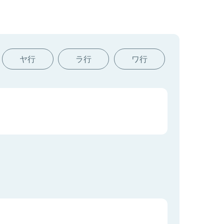
ヤ行
ラ行
ワ行