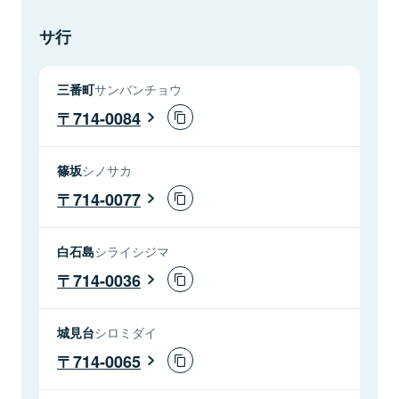
サ行
三番町
サンバンチョウ
714-0084
篠坂
シノサカ
714-0077
白石島
シライシジマ
714-0036
城見台
シロミダイ
714-0065