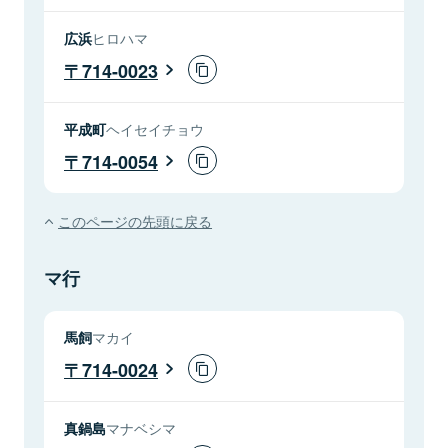
広浜
ヒロハマ
714-0023
平成町
ヘイセイチョウ
714-0054
このページの先頭に戻る
マ行
馬飼
マカイ
714-0024
真鍋島
マナベシマ