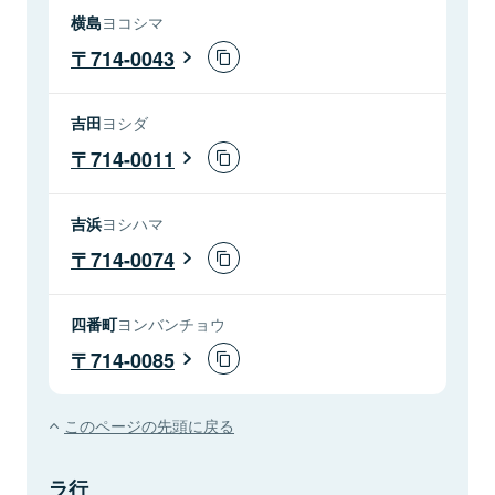
横島
ヨコシマ
714-0043
吉田
ヨシダ
714-0011
吉浜
ヨシハマ
714-0074
四番町
ヨンバンチョウ
714-0085
このページの先頭に戻る
ラ行