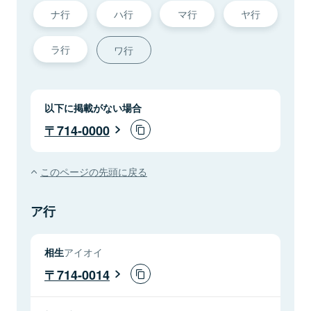
ナ行
ハ行
マ行
ヤ行
ラ行
ワ行
以下に掲載がない場合
714-0000
このページの先頭に戻る
ア行
相生
アイオイ
714-0014