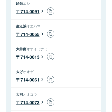
絵師
エシ
714-0091
生江浜
オエハマ
714-0055
大井南
オオイミナミ
714-0013
大げ
オオゲ
714-0061
大河
オオコウ
714-0073