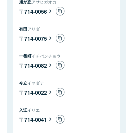
旭が丘
アサヒガオカ
714-0056
有田
アリダ
714-0075
一番町
イチバンチョウ
714-0082
今立
イマダテ
714-0022
入江
イリエ
714-0041