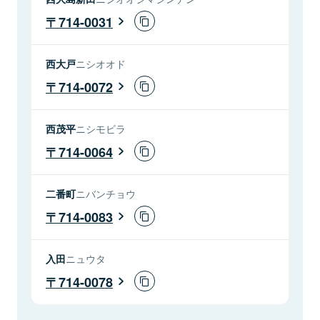
714-0031
西大戸
ニシオオド
714-0072
西茂平
ニシモビラ
714-0064
二番町
ニバンチョウ
714-0083
入田
ニュウタ
714-0078