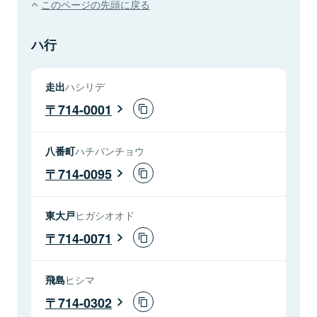
このページの先頭に戻る
ハ行
走出
ハシリデ
714-0001
八番町
ハチバンチョウ
714-0095
東大戸
ヒガシオオド
714-0071
飛島
ヒシマ
714-0302