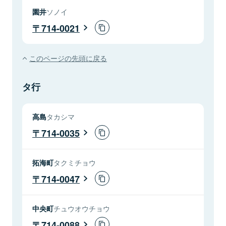
園井
ソノイ
714-0021
このページの先頭に戻る
タ行
高島
タカシマ
714-0035
拓海町
タクミチョウ
714-0047
中央町
チュウオウチョウ
714-0088