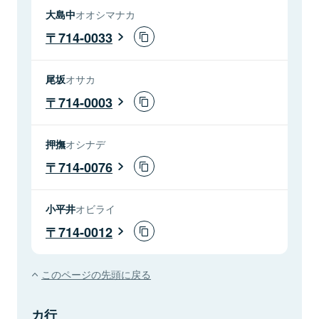
大島中
オオシマナカ
714-0033
尾坂
オサカ
714-0003
押撫
オシナデ
714-0076
小平井
オビライ
714-0012
このページの先頭に戻る
カ行