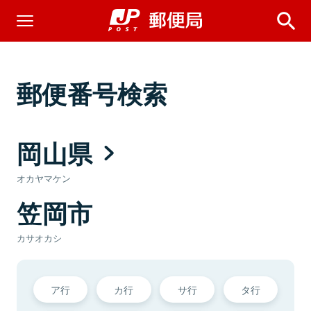
郵便番号検索
岡山県
オカヤマケン
笠岡市
カサオカシ
ア行
カ行
サ行
タ行