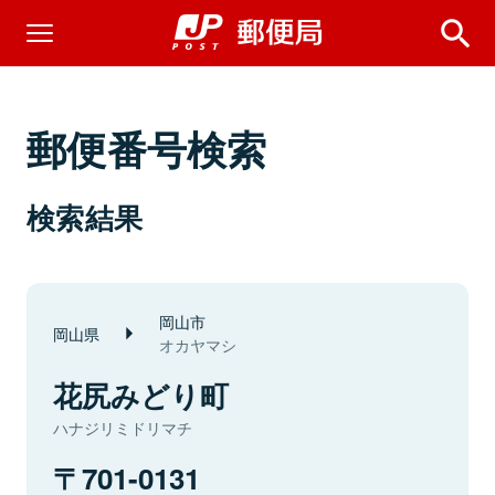
郵便番号検索
検索結果
岡山市
岡山県
オカヤマシ
花尻みどり町
ハナジリミドリマチ
701-0131