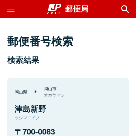
郵便番号検索
検索結果
岡山市
岡山県
オカヤマシ
津島新野
ツシマニイノ
700-0083