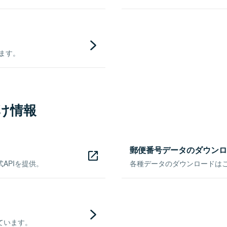
きます。
け情報
郵便番号データのダウンロ
APIを提供。
各種データのダウンロードはこち
ています。