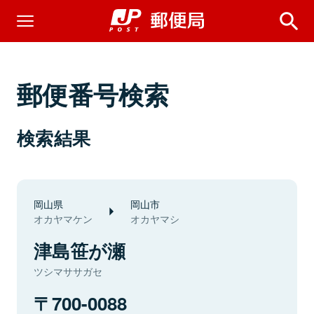
郵便番号検索
検索結果
岡山県
岡山市
オカヤマケン
オカヤマシ
津島笹が瀬
ツシマササガセ
700-0088