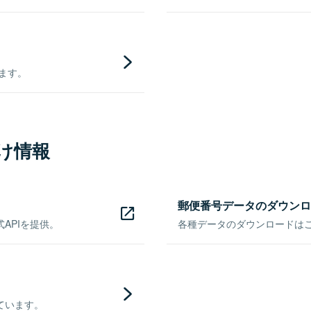
きます。
け情報
郵便番号データのダウンロ
APIを提供。
各種データのダウンロードはこち
ています。