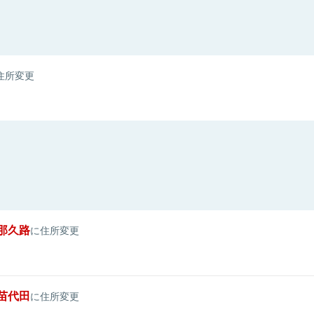
住所変更
那久路
に住所変更
苗代田
に住所変更