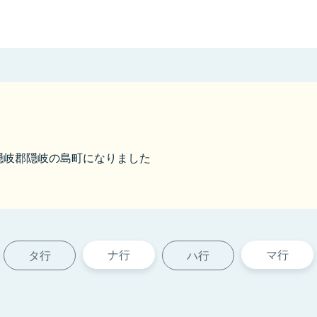
から隠岐郡隠岐の島町になりました
ナ行
マ行
タ行
ハ行