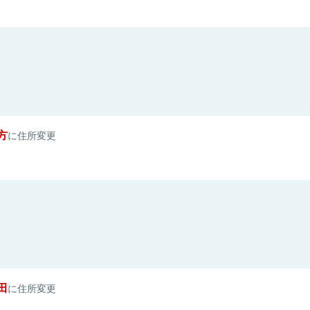
方
に住所変更
田
に住所変更