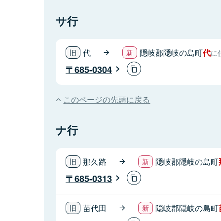
サ行
代
隠岐郡隠岐の島町
代
に
685-0304
このページの先頭に戻る
ナ行
那久路
隠岐郡隠岐の島町
685-0313
苗代田
隠岐郡隠岐の島町