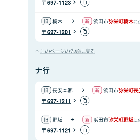
697-1123
栃木
浜田市
弥栄町栃木
に
697-1201
このページの先頭に戻る
ナ行
長安本郷
浜田市
弥栄町長
697-1211
野坂
浜田市
弥栄町野坂
に
697-1121