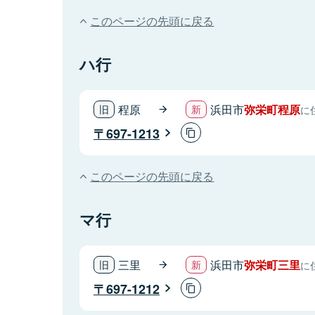
このページの先頭に戻る
ハ行
程原
浜田市
弥栄町程原
に
697-1213
このページの先頭に戻る
マ行
三里
浜田市
弥栄町三里
に
697-1212