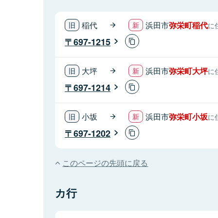
稲代
浜田市
弥栄町稲代
に
697-1215
大坪
浜田市
弥栄町大坪
に
697-1214
小坂
浜田市
弥栄町小坂
に
697-1202
このページの先頭に戻る
カ行