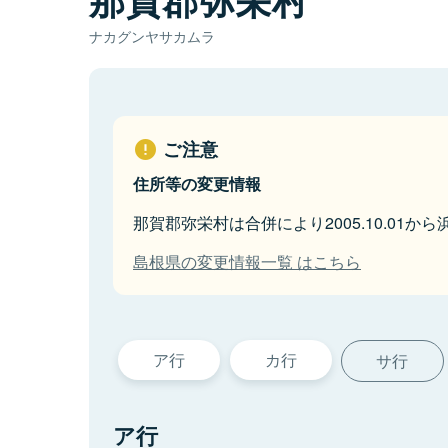
ナカグンヤサカムラ
ご注意
住所等の変更情報
那賀郡弥栄村は合併により2005.10.01か
島根県の変更情報一覧 はこちら
ア行
カ行
サ行
ア行