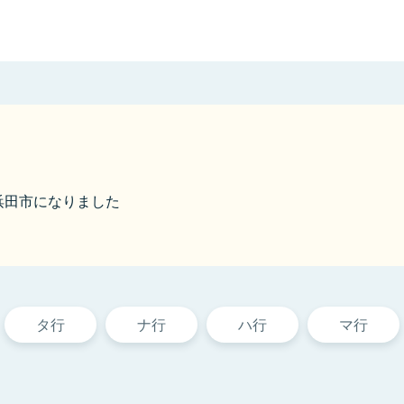
ら浜田市になりました
タ行
ナ行
ハ行
マ行