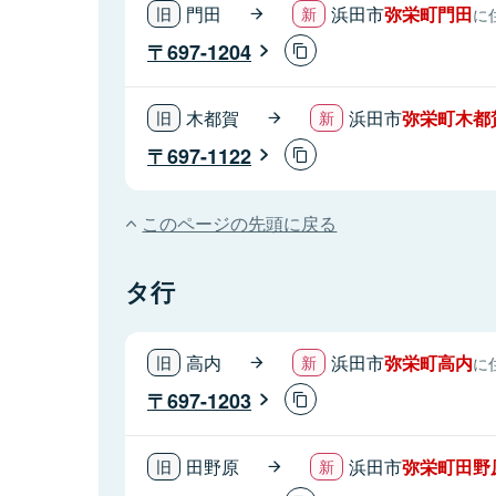
門田
浜田市
弥栄町門田
に
697-1204
木都賀
浜田市
弥栄町木都
697-1122
このページの先頭に戻る
タ行
高内
浜田市
弥栄町高内
に
697-1203
田野原
浜田市
弥栄町田野