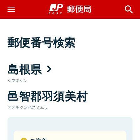
郵便番号検索
島根県
シマネケン
邑智郡羽須美村
オオチグンハスミムラ