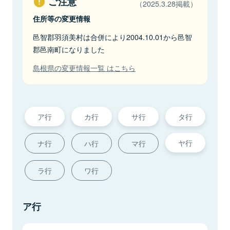
ご注意
（2025.3.28掲載）
住所等の変更情報
邑智郡羽須美村は合併により2004.10.01から邑智
郡邑南町になりました
島根県の変更情報一覧 はこちら
ア行
カ行
サ行
タ行
ヤ行
ナ行
ハ行
マ行
ラ行
ワ行
ア行